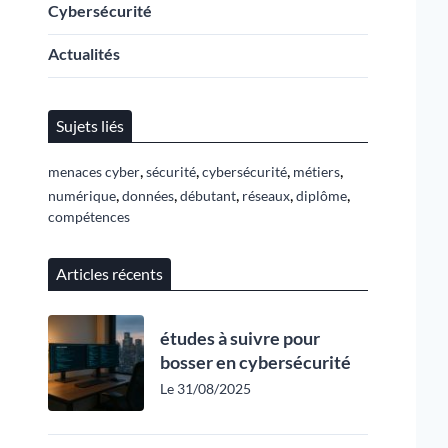
Cybersécurité
Actualités
Sujets liés
,
,
,
,
menaces cyber
sécurité
cybersécurité
métiers
,
,
,
,
,
numérique
données
débutant
réseaux
diplôme
compétences
Articles récents
études à suivre pour
bosser en cybersécurité
Le 31/08/2025